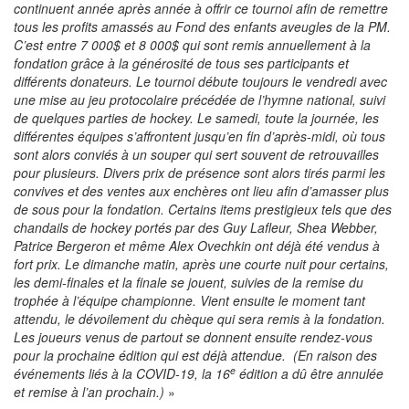
continuent année après année à offrir ce tournoi afin de remettre
tous les profits amassés au Fond des enfants aveugles de la PM.
C’est entre 7 000$ et 8 000$ qui sont remis annuellement à la
fondation grâce à la générosité de tous ses participants et
différents donateurs. Le tournoi débute toujours le vendredi avec
une mise au jeu protocolaire précédée de l’hymne national, suivi
de quelques parties de hockey. Le samedi, toute la journée, les
différentes équipes s’affrontent jusqu’en fin d’après-midi, où tous
sont alors conviés à un souper qui sert souvent de retrouvailles
pour plusieurs. Divers prix de présence sont alors tirés parmi les
convives et des ventes aux enchères ont lieu afin d’amasser plus
de sous pour la fondation. Certains items prestigieux tels que des
chandails de hockey portés par des Guy Lafleur, Shea Webber,
Patrice Bergeron et même Alex Ovechkin ont déjà été vendus à
fort prix. Le dimanche matin, après une courte nuit pour certains,
les demi-finales et la finale se jouent, suivies de la remise du
trophée à l’équipe championne. Vient ensuite le moment tant
attendu, le dévoilement du chèque qui sera remis à la fondation.
Les joueurs venus de partout se donnent ensuite rendez-vous
pour la prochaine édition qui est déjà attendue. (En raison des
e
événements liés à la COVID-19, la 16
édition a dû être annulée
et remise à l’an prochain.)
»