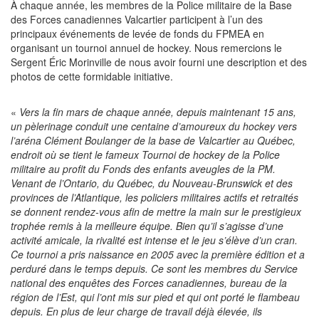
À chaque année, les membres de la Police militaire de la Base
des Forces canadiennes Valcartier participent à l’un des
principaux événements de levée de fonds du FPMEA en
organisant un tournoi annuel de hockey. Nous remercions le
Sergent Éric Morinville de nous avoir fourni une description et des
photos de cette formidable initiative.
«
Vers la fin mars de chaque année, depuis maintenant 15 ans,
un pèlerinage conduit une centaine d’amoureux du hockey vers
l’aréna Clément Boulanger de la base de Valcartier au Québec,
endroit où se tient le fameux Tournoi de hockey de la Police
militaire au profit du Fonds des enfants aveugles de la PM.
Venant de l’Ontario, du Québec, du Nouveau-Brunswick et des
provinces de l’Atlantique, les policiers militaires actifs et retraités
se donnent rendez-vous afin de mettre la main sur le prestigieux
trophée remis à la meilleure équipe. Bien qu’il s’agisse d’une
activité amicale, la rivalité est intense et le jeu s’élève d’un cran.
Ce tournoi a pris naissance en 2005 avec la première édition et a
perduré dans le temps depuis. Ce sont les membres du Service
national des enquêtes des Forces canadiennes, bureau de la
région de l’Est, qui l’ont mis sur pied et qui ont porté le flambeau
depuis. En plus de leur charge de travail déjà élevée, ils